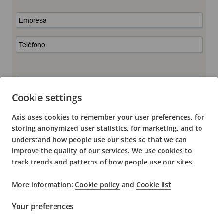
Empresa
Teléfono
Correo
*
Cookie settings
País
*
Axis uses cookies to remember your user preferences, for
storing anonymized user statistics, for marketing, and to
understand how people use our sites so that we can
Deja tu mensaje
improve the quality of our services. We use cookies to
track trends and patterns of how people use our sites.
He leído y comprendido la Política de
Privacidad de Axis
. Para
More information:
Cookie policy
and
Cookie list
mayor información sobre la información personal que
recolectamos, cuál es el propósito de su recolección y qué
Your preferences
derechos tienes respecto a tu información, vea nuestro Aviso de