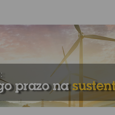
:
go prazo na
susten