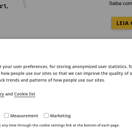
Saiba com
LEIA
 mais sobre a Vantagem
your user preferences, for storing anonymized user statistics, f
how people use our sites so that we can improve the quality of 
ack trends and patterns of how people use our sites.
cy
and
Cookie list
Measurement
Marketing
any time through the cookie settings link at the bottom of each page.