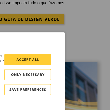
o isso impacta tudo o que fazemos.
 O GUIA DE DESIGN VERDE
 da Axis
or
ACCEPT ALL
our
ONLY NECESSARY
SAVE PREFERENCES